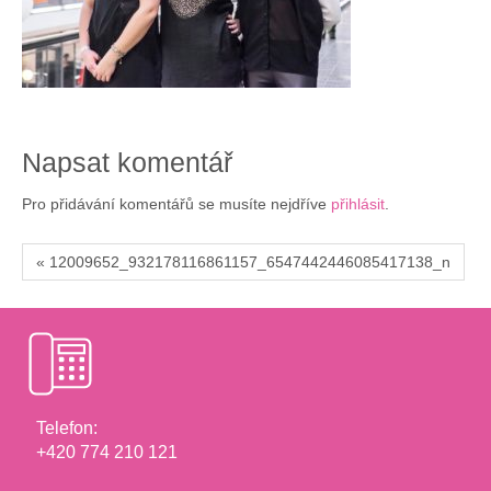
Napsat komentář
Pro přidávání komentářů se musíte nejdříve
přihlásit
.
« 12009652_932178116861157_6547442446085417138_n
Telefon:
+420 774 210 121