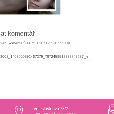
at komentář
ávání komentářů se musíte nejdříve
přihlásit
.
43002_1409000892467279_7872459518339845287_n
Veleslavínova 73/2