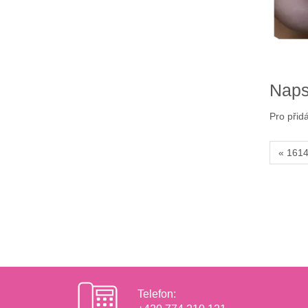
Naps
Pro přid
« 161
Telefon: