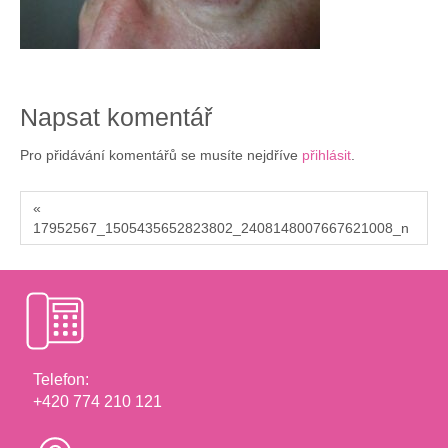
Napsat komentář
Pro přidávání komentářů se musíte nejdříve
přihlásit
.
«
17952567_1505435652823802_2408148007667621008_n
Telefon:
+420 774 210 121