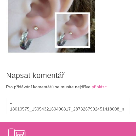
Napsat komentář
Pro přidávání komentářů se musíte nejdříve
přihlásit
.
«
18010575_1505432169490817_2873267992451418008_n