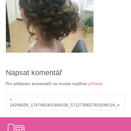
Napsat komentář
Pro přidávání komentářů se musíte nejdříve
přihlásit
.
«
24296658_1747965401904158_5712730657403298134_n