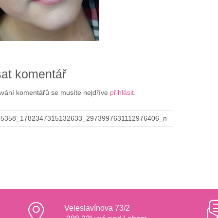
at komentář
ávání komentářů se musíte nejdříve
přihlásit
.
95358_1782347315132633_2973997631112976406_n
Veleslavínova 73/2