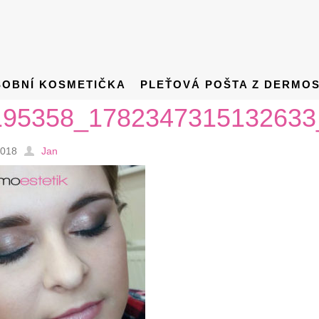
SOBNÍ KOSMETIČKA
PLEŤOVÁ POŠTA Z DERMO
195358_1782347315132633
2018
Jan