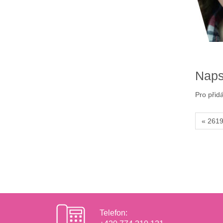
Naps
Pro přid
« 261
Telefon: