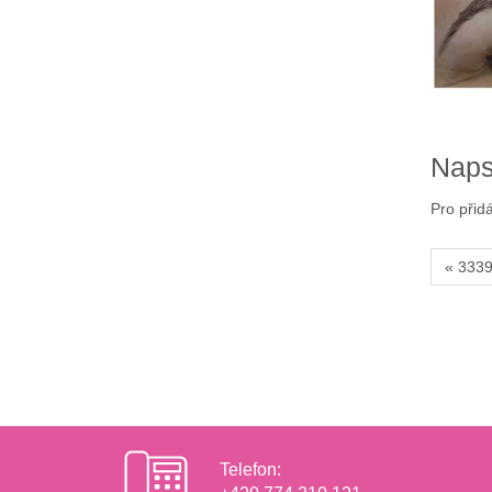
Naps
Pro přid
« 333
Telefon: