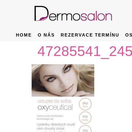
HOME
O NÁS
REZERVACE TERMÍNU
O
47285541_24