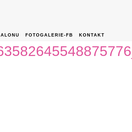
SALONU
FOTOGALERIE-FB
KONTAKT
63582645548875776