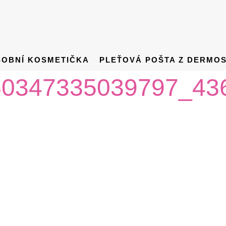
SOBNÍ KOSMETIČKA
PLEŤOVÁ POŠTA Z DERMO
50347335039797_43