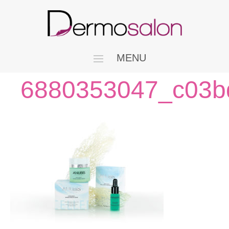
MENU
6880353047_c03b